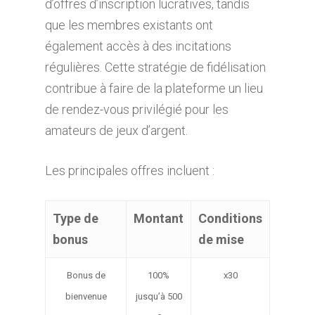
d’offres d’inscription lucratives, tandis
que les membres existants ont
également accès à des incitations
régulières. Cette stratégie de fidélisation
contribue à faire de la plateforme un lieu
de rendez-vous privilégié pour les
amateurs de jeux d’argent.
Les principales offres incluent :
Type de
Montant
Conditions
bonus
de mise
Bonus de
100%
x30
bienvenue
jusqu’à 500