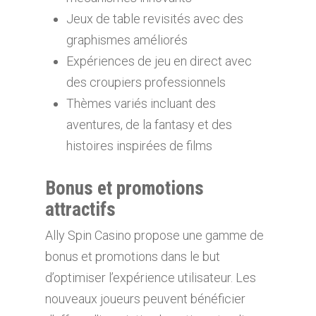
Jeux de table revisités avec des
graphismes améliorés
Expériences de jeu en direct avec
des croupiers professionnels
Thèmes variés incluant des
aventures, de la fantasy et des
histoires inspirées de films
Bonus et promotions
attractifs
Ally Spin Casino propose une gamme de
bonus et promotions dans le but
d’optimiser l’expérience utilisateur. Les
nouveaux joueurs peuvent bénéficier