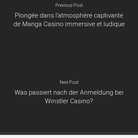
Previous Post
Plongée dans l’atmosphère captivante
de Manga Casino immersive et ludique
Next Post
Was passiert nach der Anmeldung bei
Winstler Casino?