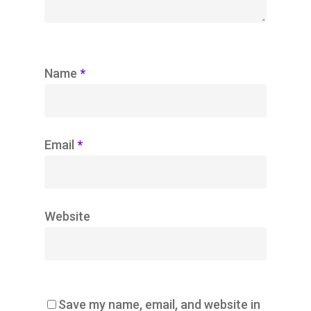
Name
*
Email
*
Website
Save my name, email, and website in