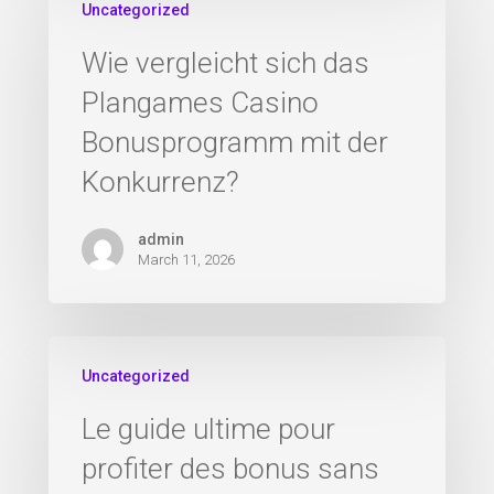
Uncategorized
Wie vergleicht sich das
Plangames Casino
Bonusprogramm mit der
Konkurrenz?
admin
March 11, 2026
Uncategorized
Le guide ultime pour
profiter des bonus sans