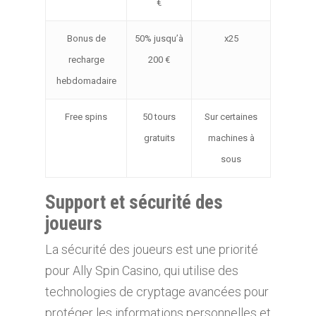
€
Bonus de
50% jusqu’à
x25
recharge
200 €
hebdomadaire
Free spins
50 tours
Sur certaines
gratuits
machines à
sous
Support et sécurité des
joueurs
La sécurité des joueurs est une priorité
pour Ally Spin Casino, qui utilise des
technologies de cryptage avancées pour
protéger les informations personnelles et