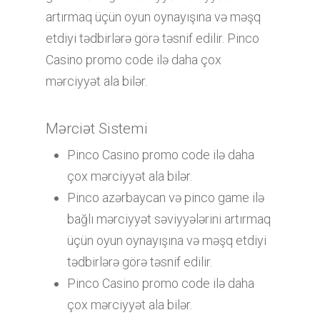
artırmaq üçün oyun oynayışına və məşq
etdiyi tədbirlərə görə təsnif edilir. Pinco
Casino promo code ilə daha çox
mərciyyət ala bilər.
Mərciət Sistemi
Pinco Casino promo code ilə daha
çox mərciyyət ala bilər.
Pinco azərbaycan və pinco game ilə
bağlı mərciyyət səviyyələrini artırmaq
üçün oyun oynayışına və məşq etdiyi
tədbirlərə görə təsnif edilir.
Pinco Casino promo code ilə daha
çox mərciyyət ala bilər.