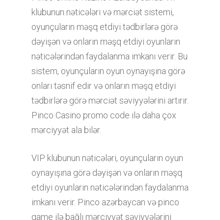
klubunun nəticələri və mərciət sistemi,
oyunçuların məşq etdiyi tədbirlərə görə
dəyişən və onların məşq etdiyi oyunların
nəticələrindən faydalanma imkanı verir. Bu
sistem, oyunçuların oyun oynayışına görə
onları təsnif edir və onların məşq etdiyi
tədbirlərə görə mərciət səviyyələrini artırır.
Pinco Casino promo code ilə daha çox
mərciyyət ala bilər.
VIP klubunun nəticələri, oyunçuların oyun
oynayışına görə dəyişən və onların məşq
etdiyi oyunların nəticələrindən faydalanma
imkanı verir. Pinco azərbaycan və pinco
game ilə bağlı mərciyyət səviyyələrini