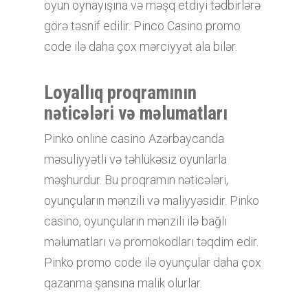
oyun oynayışına və məşq etdiyi tədbirlərə
görə təsnif edilir. Pinco Casino promo
code ilə daha çox mərciyyət ala bilər.
Loyallıq proqramının
nəticələri və məlumatları
Pinko online casino Azərbaycanda
məsuliyyətli və təhlükəsiz oyunlarla
məşhurdur. Bu proqramın nəticələri,
oyunçuların mənzili və maliyyəsidir. Pinko
casino, oyunçuların mənzili ilə bağlı
məlumatları və promokodları təqdim edir.
Pinko promo code ilə oyunçular daha çox
qazanma şansına malik olurlar.