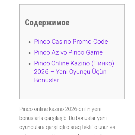
Содержимое
Pinco Casino Promo Code
Pinco Az və Pinco Game
Pinco Online Kazino (Пинко)
2026 – Yeni Oyunçu Üçün
Bonuslar
Pinco online kazino 2026-ci ilin yeni
bonuslarla qarşılaşıb. Bu bonuslar yeni
oyunculara qarşılıqlı olaraq təklif olunur və