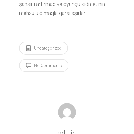
şansını artırmaq və oyunçu xidmətinin
məhsulu olmaqla qarşılaşırlar.
Uncategorized
No Comments
admin