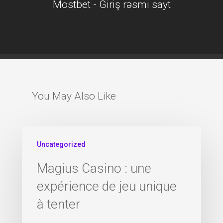
Mostbet - Giriş rəsmi sayt
You May Also Like
Uncategorized
Magius Casino : une
expérience de jeu unique
à tenter