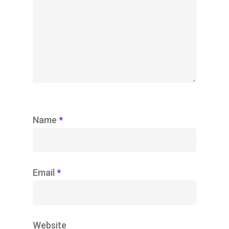
Name
*
Email
*
Website