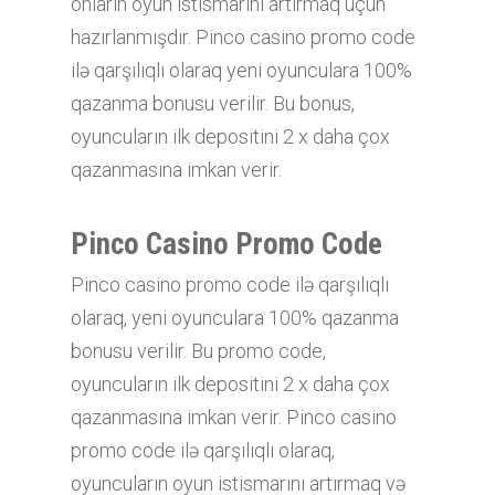
onların oyun istismarını artırmaq üçün
hazırlanmışdır. Pinco casino promo code
ilə qarşılıqlı olaraq yeni oyunculara 100%
qazanma bonusu verilir. Bu bonus,
oyuncuların ilk depositini 2 x daha çox
qazanmasına imkan verir.
Pinco Casino Promo Code
Pinco casino promo code ilə qarşılıqlı
olaraq, yeni oyunculara 100% qazanma
bonusu verilir. Bu promo code,
oyuncuların ilk depositini 2 x daha çox
qazanmasına imkan verir. Pinco casino
promo code ilə qarşılıqlı olaraq,
oyuncuların oyun istismarını artırmaq və