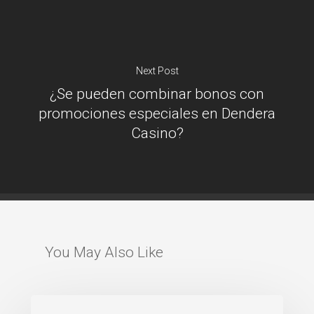
Next Post
¿Se pueden combinar bonos con
promociones especiales en Dendera
Casino?
You May Also Like