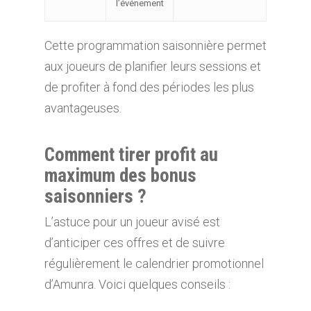
l’événement
Cette programmation saisonnière permet
aux joueurs de planifier leurs sessions et
de profiter à fond des périodes les plus
avantageuses.
Comment tirer profit au
maximum des bonus
saisonniers ?
L’astuce pour un joueur avisé est
d’anticiper ces offres et de suivre
régulièrement le calendrier promotionnel
d’Amunra. Voici quelques conseils :