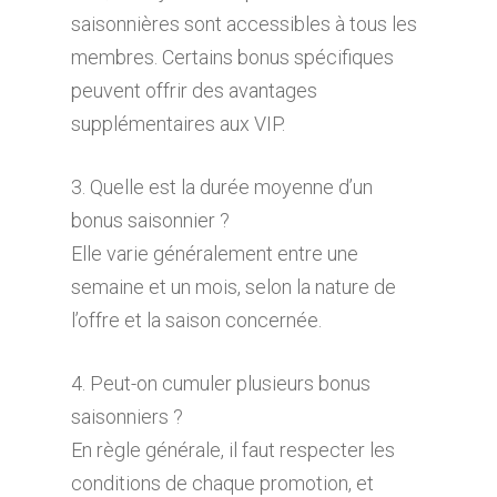
saisonnières sont accessibles à tous les
membres. Certains bonus spécifiques
peuvent offrir des avantages
supplémentaires aux VIP.
3. Quelle est la durée moyenne d’un
bonus saisonnier ?
Elle varie généralement entre une
semaine et un mois, selon la nature de
l’offre et la saison concernée.
4. Peut-on cumuler plusieurs bonus
saisonniers ?
En règle générale, il faut respecter les
conditions de chaque promotion, et