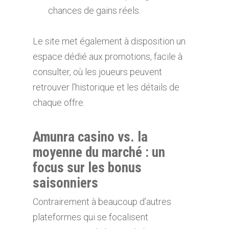
chances de gains réels.
Le site met également à disposition un
espace dédié aux promotions, facile à
consulter, où les joueurs peuvent
retrouver l’historique et les détails de
chaque offre.
Amunra casino vs. la
moyenne du marché : un
focus sur les bonus
saisonniers
Contrairement à beaucoup d’autres
plateformes qui se focalisent