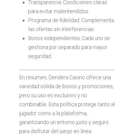
Transparencia: Condiciones claras
para evitar malentendidos.
Programa de fidelidad: Complementa
las ofertas sin interferencias.
Bonos independientes: Cada uno se
gestiona por separado para mayor
seguridad.
En resumen, Dendera Casino ofrece una
variedad sólida de bonos y promociones,
pero su uso es exclusivo y no
combinable. Esta política protege tanto al
jugador como a la plataforma,
garantizando un entorno justo y seguro
para disfrutar del juego en línea.