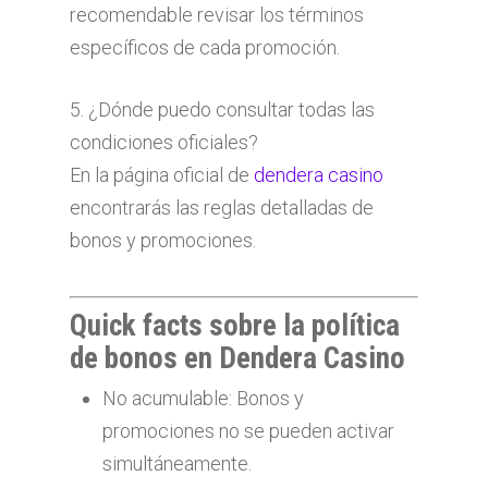
recomendable revisar los términos
específicos de cada promoción.
5. ¿Dónde puedo consultar todas las
condiciones oficiales?
En la página oficial de
dendera casino
encontrarás las reglas detalladas de
bonos y promociones.
Quick facts sobre la política
de bonos en Dendera Casino
No acumulable: Bonos y
promociones no se pueden activar
simultáneamente.