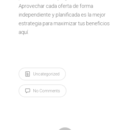
Aprovechar cada oferta de forma
independiente y planificada es la mejor
estrategia para maximizar tus beneficios
aquí.
Uncategorized
No Comments