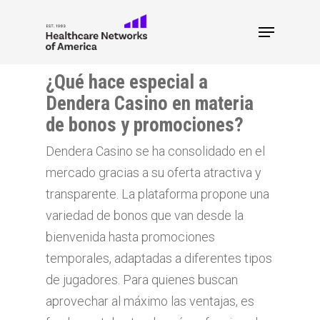
¿Qué hace especial a
Hit enter to search or ESC to close
Dendera Casino en materia
de bonos y promociones?
Dendera Casino se ha consolidado en el
mercado gracias a su oferta atractiva y
transparente. La plataforma propone una
variedad de bonos que van desde la
bienvenida hasta promociones
temporales, adaptadas a diferentes tipos
de jugadores. Para quienes buscan
aprovechar al máximo las ventajas, es