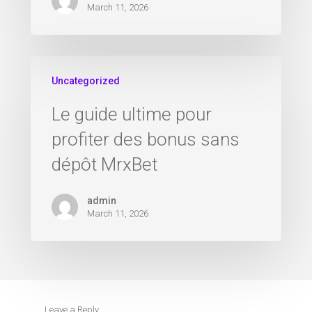
March 11, 2026
Uncategorized
Le guide ultime pour
profiter des bonus sans
dépôt MrxBet
admin
March 11, 2026
Leave a Reply