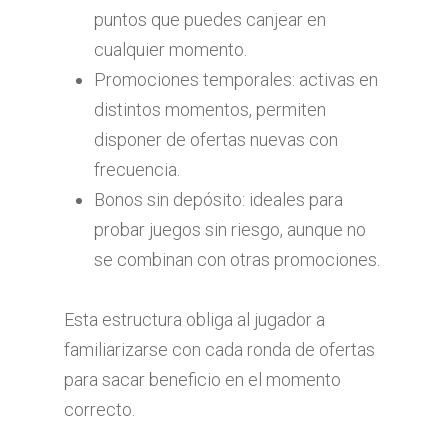
puntos que puedes canjear en
cualquier momento.
Promociones temporales: activas en
distintos momentos, permiten
disponer de ofertas nuevas con
frecuencia.
Bonos sin depósito: ideales para
probar juegos sin riesgo, aunque no
se combinan con otras promociones.
Esta estructura obliga al jugador a
familiarizarse con cada ronda de ofertas
para sacar beneficio en el momento
correcto.